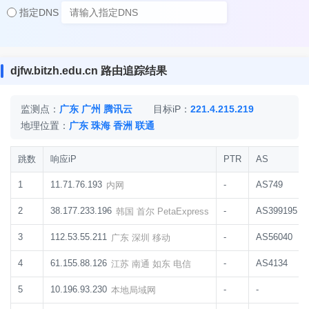
指定DNS
djfw.bitzh.edu.cn 路由追踪结果
监测点：
广东 广州 腾讯云
目标iP：
221.4.215.219
地理位置：
广东 珠海 香洲 联通
跳数
响应iP
PTR
AS
1
11.71.76.193
-
AS749
内网
2
38.177.233.196
-
AS399195
韩国 首尔 PetaExpress
3
112.53.55.211
-
AS56040
广东 深圳 移动
4
61.155.88.126
-
AS4134
江苏 南通 如东 电信
5
10.196.93.230
-
-
本地局域网